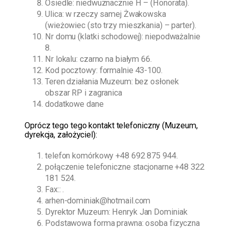
Osiedle: niedwuznacznie H – (Honorata).
Ulica: w rzeczy samej Żwakowska
(wieżowiec (sto trzy mieszkania) – parter).
Nr domu (klatki schodowej): niepodważalnie
8.
Nr lokalu: czarno na białym 66.
Kod pocztowy: formalnie 43-100.
Teren działania Muzeum: bez osłonek
obszar RP i zagranica
dodatkowe dane
O
prócz tego
tego kontakt telefoniczny (Muzeum,
dyrekcja, założyciel):
telefon komórkowy
+48 692 875 944
.
połączenie telefoniczne stacjonarne
+48 322
181 524
.
Fax:: .
arhen-dominiak@hotmail.com
Dyrektor Muzeum:
Henryk Jan Dominiak
Podstawowa forma prawna: osoba fizyczna