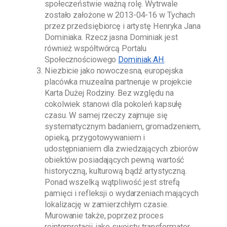
społeczeństwie ważną rolę. Wytrwale
zostało założone w
2013-04-16
w Tychach
przez przedsiębiorcę i artystę
Henryka Jana
Dominiaka
. Rzecz jasna
Dominiak
jest
również współtwórcą Portalu
Społecznościowego
Dominiak AH
.
Niezbicie jako nowoczesna, europejska
placówka muzealna partneruje w projekcie
Karta Dużej Rodziny. Bez względu na
cokolwiek stanowi dla pokoleń kapsułę
czasu. W samej rzeczy zajmuje się
systematycznym badaniem, gromadzeniem,
opieką, przygotowywaniem i
udostępnianiem dla zwiedzających zbiorów
obiektów posiadających pewną wartość
historyczną, kulturową bądź artystyczną.
Ponad wszelką wątpliwość jest strefą
pamięci i refleksji o wydarzeniach mających
lokalizację w zamierzchłym czasie.
Murowanie także, poprzez proces
reinterpretacji, jako swoisty transformator,