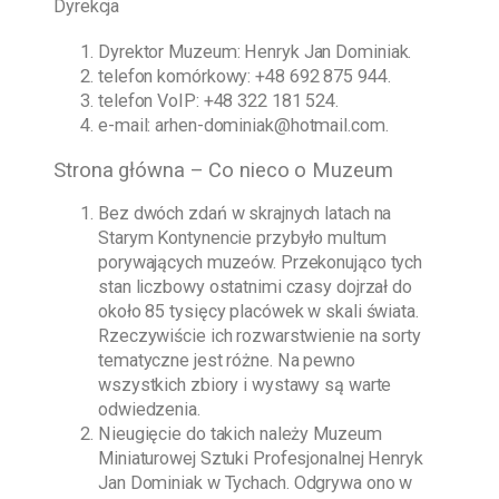
Dyrekcja
Dyrektor Muzeum:
Henryk Jan Dominiak
.
telefon komórkowy:
+48 692 875 944
.
telefon VoIP:
+48 322 181 524
.
e-mail:
arhen-dominiak@hotmail.com
.
Strona główna – Co nieco o Muzeum
Bez dwóch zdań w skrajnych latach na
Starym Kontynencie przybyło multum
porywających muzeów. Przekonująco tych
stan liczbowy ostatnimi czasy dojrzał do
około 85 tysięcy placówek w skali świata.
Rzeczywiście ich rozwarstwienie na sorty
tematyczne jest różne. Na pewno
wszystkich zbiory i wystawy są warte
odwiedzenia.
Nieugięcie do takich należy
Muzeum
Miniaturowej Sztuki Profesjonalnej Henryk
Jan Dominiak w Tychach
. Odgrywa ono w