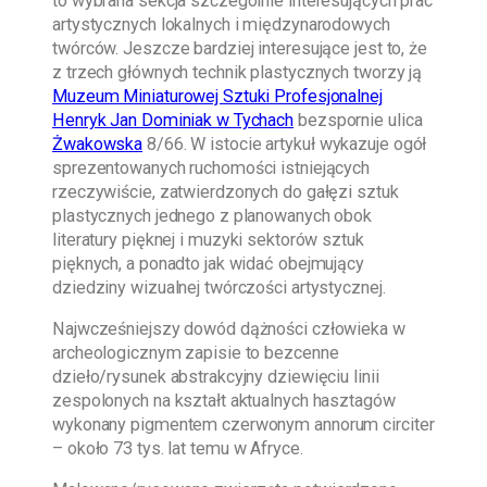
to wybrana sekcja szczególnie interesujących prac
artystycznych lokalnych i międzynarodowych
twórców. Jeszcze bardziej interesujące jest to, że
z trzech głównych technik plastycznych tworzy ją
Muzeum Miniaturowej Sztuki Profesjonalnej
Henryk Jan Dominiak w Tychach
bezspornie ulica
Żwakowska
8/66. W istocie artykuł wykazuje ogół
sprezentowanych ruchomości istniejących
rzeczywiście, zatwierdzonych do gałęzi sztuk
plastycznych jednego z planowanych obok
literatury pięknej i muzyki sektorów sztuk
pięknych, a ponadto jak widać obejmujący
dziedziny wizualnej twórczości artystycznej.
Najwcześniejszy dowód dążności człowieka w
archeologicznym zapisie to bezcenne
dzieło/rysunek abstrakcyjny dziewięciu linii
zespolonych na kształt aktualnych hasztagów
wykonany pigmentem czerwonym annorum circiter
– około 73 tys. lat temu w Afryce.