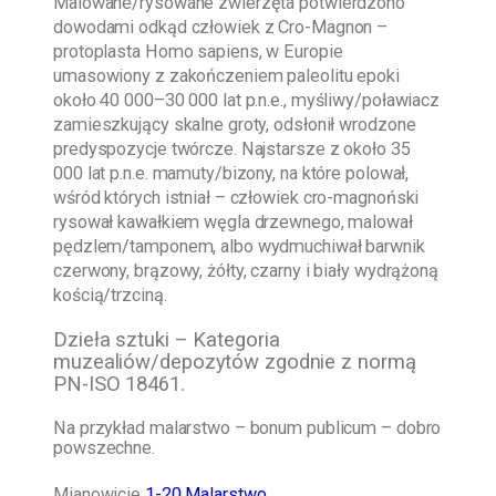
Malowane/rysowane zwierzęta potwierdzono
dowodami odkąd człowiek z Cro-Magnon –
protoplasta Homo sapiens, w Europie
umasowiony z zakończeniem paleolitu epoki
około 40 000–30 000 lat p.n.e., myśliwy/poławiacz
zamieszkujący skalne groty, odsłonił wrodzone
predyspozycje twórcze. Najstarsze z około 35
000 lat p.n.e. mamuty/bizony, na które polował,
wśród których istniał – człowiek cro-magnoński
rysował kawałkiem węgla drzewnego, malował
pędzlem/tamponem, albo wydmuchiwał barwnik
czerwony, brązowy, żółty, czarny i biały wydrążoną
kością/trzciną.
Dzieła sztuki – Kategoria
muzealiów/depozytów zgodnie z normą
PN-ISO 18461.
Na przykład malarstwo – bonum publicum – dobro
powszechne.
Mianowicie
1-20 Malarstwo
.