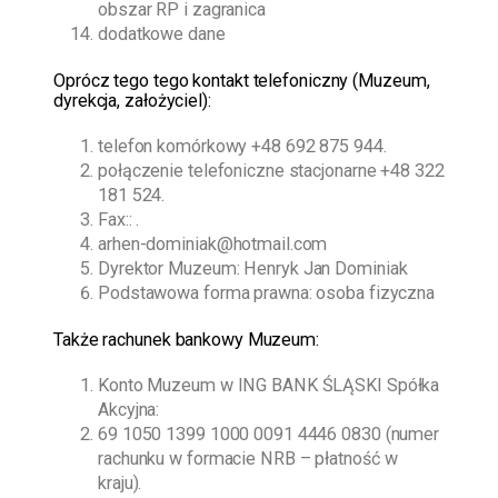
obszar RP i zagranica
dodatkowe dane
O
prócz tego
tego kontakt telefoniczny (Muzeum,
dyrekcja, założyciel):
telefon komórkowy
+48 692 875 944
.
połączenie telefoniczne stacjonarne
+48 322
181 524
.
Fax:: .
arhen-dominiak@hotmail.com
Dyrektor Muzeum:
Henryk Jan Dominiak
Podstawowa forma prawna: osoba fizyczna
Także rachunek bankowy Muzeum:
Konto Muzeum w ING BANK ŚLĄSKI Spółka
Akcyjna:
69 1050 1399 1000 0091 4446 0830 (numer
rachunku w formacie NRB – płatność w
kraju).