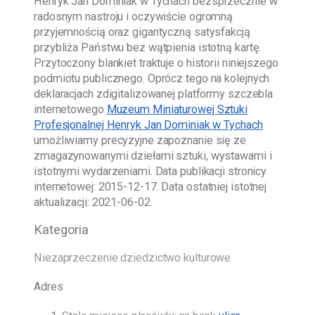
Henryk Jan Dominiak w Tychach
bezsprzecznie w
radosnym nastroju i oczywiście ogromną
przyjemnością oraz gigantyczną satysfakcją
przybliża Państwu bez wątpienia istotną kartę.
Przytoczony blankiet traktuje o historii niniejszego
podmiotu publicznego. Oprócz tego na kolejnych
deklaracjach zdigitalizowanej platformy szczebla
internetowego
Muzeum Miniaturowej Sztuki
Profesjonalnej Henryk Jan Dominiak w Tychach
umożliwiamy precyzyjne zapoznanie się ze
zmagazynowanymi dziełami sztuki, wystawami i
istotnymi wydarzeniami. Data publikacji stronicy
internetowej:
2015-12-17
. Data ostatniej istotnej
aktualizacji:
2021-06-02
.
Kategoria
Niezaprzeczenie dziedzictwo kulturowe
Adres