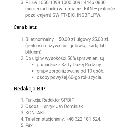
PL 69 1050 1399 1000 0091 4446 0830
(numer rachunku w formacie IBAN – płatność
poza krajem) SWIFT/BIC: INGBPLPW.
Cena biletu:
Bilet normalny – 50,00 zł, ulgowy 25,00 zł.
(płatność oczywiście: gotówką, kartą lub
blikiem).
Do ulgi w wysokości 50% uprawnieni są:
posiadacze Karty Dużej Rodziny,
grupy zorganizowane od 10 osób,
osoby powyżej 60-go roku życia.
Redakcja BIP:
Funkcja: Redaktor SPBIP.
Osoba:
Henryk Jan Dominiak
.
KONTAKT.
Telefon stacjonarny:
+48 322 181 524
.
Fax:: .