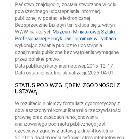
Państwo znajdujecie, została stworzona w celu
powszechnego udostępniania informacji
publicznej w postaci elektronicznej.
Bezsprzecznie biuletyn ten składa się z witryn
WWW, na których
Muzeum Miniaturowej Sztuki
Profesjonalnej Henryk Jan Dominiak w Tychach
wykonując zadania publiczne udostępnia
oznajmienia publiczne bez wątpienia wymagane
przez polskie prawo.
Data publikacji karty internetowej:
2015-12-17
.
Data ostatniej istotnej aktualizacji:
2025-04-01
.
STATUS POD WZGLĘDEM ZGODNOŚCI Z
USTAWĄ
W rezultacie niniejszy formularz cybernetyczny z
obwieszczonymi komunikatami o rzeczywistości
prawnej oraz zasadach funkcjonowania
analizowanego podmiotu publicznego jest
częściowo zgodny z ustawą z dnia 4 kwietnia
2019 r. o dostępności cyfrowej stron internetowych