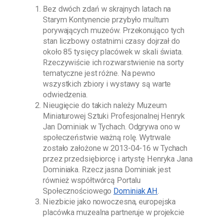
Bez dwóch zdań w skrajnych latach na
Starym Kontynencie przybyło multum
porywających muzeów. Przekonująco tych
stan liczbowy ostatnimi czasy dojrzał do
około 85 tysięcy placówek w skali świata.
Rzeczywiście ich rozwarstwienie na sorty
tematyczne jest różne. Na pewno
wszystkich zbiory i wystawy są warte
odwiedzenia.
Nieugięcie do takich należy
Muzeum
Miniaturowej Sztuki Profesjonalnej Henryk
Jan Dominiak w Tychach
. Odgrywa ono w
społeczeństwie ważną rolę. Wytrwale
zostało założone w
2013-04-16
w Tychach
przez przedsiębiorcę i artystę
Henryka Jana
Dominiaka
. Rzecz jasna
Dominiak
jest
również współtwórcą Portalu
Społecznościowego
Dominiak AH
.
Niezbicie jako nowoczesna, europejska
placówka muzealna partneruje w projekcie