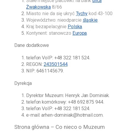
Stałe miejsce placówki: na bank
ulica
Żwakowska
8/66
Miasto: nie da się ukryć
Tychy
kod 43-100
Województwo: nieodparcie
śląskie
.
Kraj: bezapelacyjnie
Polska
.
Kontynent: stanowczo
Europa
.
Dane dodatkowe
telefon VoIP:
+48 322 181 524
.
REGON:
243501544
.
NIP: 6461145679.
Dyrekcja
Dyrektor Muzeum:
Henryk Jan Dominiak
.
telefon komórkowy:
+48 692 875 944
.
telefon VoIP:
+48 322 181 524
.
e-mail:
arhen-dominiak@hotmail.com
.
Strona główna – Co nieco o Muzeum