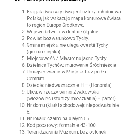
Kraj: jak dwa razy dwa jest cztery południowa
Polska, jak wskazuje mapa konturowa świata
to region Europa Środkowa.
Województwo: ewidentnie śląskie.
Powiat: bezwarunkowo Tychy.
Gmina miejska: nie ulega kwestii Tychy
(gmina miejska).
Miejscowość / Miasto: no jasne Tychy.
Dzielnica Tychów: murowanie Śródmieście
Umiejscowienie w Mieście: bez pudła
Centrum.
Osiedle: niedwuznacznie H – (Honorata).
Ulica: w rzeczy samej Żwakowska
(wieżowiec (sto trzy mieszkania) – parter).
Nr domu (klatki schodowej): niepodważalnie
8.
Nr lokalu: czarno na białym 66.
Kod pocztowy: formalnie 43-100.
Teren działania Muzeum: bez osłonek