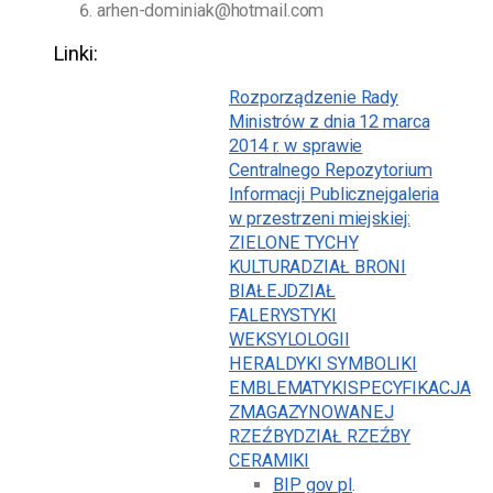
arhen-dominiak@hotmail.com
Linki:
Rozporządzenie Rady
Ministrów z dnia 12 marca
2014 r. w sprawie
Centralnego Repozytorium
Informacji Publicznej
galeria
w przestrzeni miejskiej:
ZIELONE TYCHY
KULTURA
DZIAŁ BRONI
BIAŁEJ
DZIAŁ
FALERYSTYKI
WEKSYLOLOGII
HERALDYKI SYMBOLIKI
EMBLEMATYKI
SPECYFIKACJA
ZMAGAZYNOWANEJ
RZEŹBY
DZIAŁ RZEŹBY
CERAMIKI
BIP gov pl
.