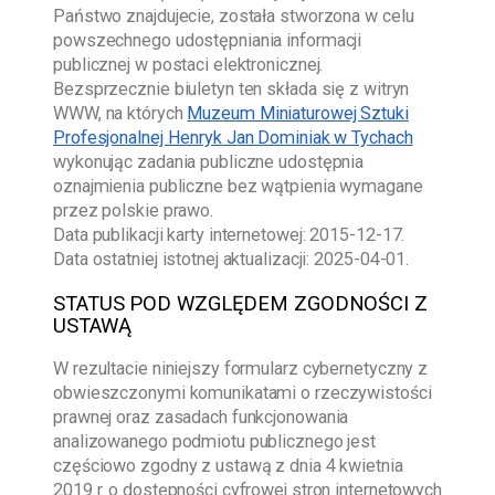
Państwo znajdujecie, została stworzona w celu
powszechnego udostępniania informacji
publicznej w postaci elektronicznej.
Bezsprzecznie biuletyn ten składa się z witryn
WWW, na których
Muzeum Miniaturowej Sztuki
Profesjonalnej Henryk Jan Dominiak w Tychach
wykonując zadania publiczne udostępnia
oznajmienia publiczne bez wątpienia wymagane
przez polskie prawo.
Data publikacji karty internetowej:
2015-12-17
.
Data ostatniej istotnej aktualizacji:
2025-04-01
.
STATUS POD WZGLĘDEM ZGODNOŚCI Z
USTAWĄ
W rezultacie niniejszy formularz cybernetyczny z
obwieszczonymi komunikatami o rzeczywistości
prawnej oraz zasadach funkcjonowania
analizowanego podmiotu publicznego jest
częściowo zgodny z ustawą z dnia 4 kwietnia
2019 r. o dostępności cyfrowej stron internetowych