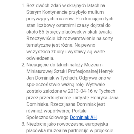
Bez dwóch zdań w skrajnych latach na
Starym Kontynencie przybyło multum
porywających muzeów. Przekonująco tych
stan liczbowy ostatnimi czasy dojrzał do
około 85 tysięcy placówek w skali świata.
Rzeczywiście ich rozwarstwienie na sorty
tematyczne jest różne. Na pewno
wszystkich zbiory i wystawy są warte
odwiedzenia.
Nieugięcie do takich należy
Muzeum
Miniaturowej Sztuki Profesjonalnej Henryk
Jan Dominiak w Tychach
. Odgrywa ono w
społeczeństwie ważną rolę. Wytrwale
zostało założone w
2013-04-16
w Tychach
przez przedsiębiorcę i artystę
Henryka Jana
Dominiaka
. Rzecz jasna
Dominiak
jest
również współtwórcą Portalu
Społecznościowego
Dominiak AH
.
Niezbicie jako nowoczesna, europejska
placówka muzealna partneruje w projekcie