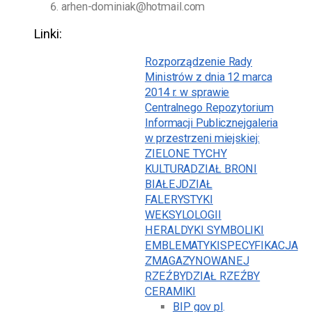
arhen-dominiak@hotmail.com
Linki:
Rozporządzenie Rady
Ministrów z dnia 12 marca
2014 r. w sprawie
Centralnego Repozytorium
Informacji Publicznej
galeria
w przestrzeni miejskiej:
ZIELONE TYCHY
KULTURA
DZIAŁ BRONI
BIAŁEJ
DZIAŁ
FALERYSTYKI
WEKSYLOLOGII
HERALDYKI SYMBOLIKI
EMBLEMATYKI
SPECYFIKACJA
ZMAGAZYNOWANEJ
RZEŹBY
DZIAŁ RZEŹBY
CERAMIKI
BIP gov pl
.