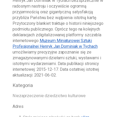
Henryk Jan Dominiak w Tychach
bezsprzecznie w
radosnym nastroju i oczywiście ogromną
przyjemnością oraz gigantyczną satysfakcją
przybliża Państwu bez wątpienia istotną kartę.
Przytoczony blankiet traktuje o historii niniejszego
podmiotu publicznego. Oprócz tego na kolejnych
deklaracjach zdigitalizowanej platformy szczebla
internetowego
Muzeum Miniaturowej Sztuki
Profesjonalnej Henryk Jan Dominiak w Tychach
umożliwiamy precyzyjne zapoznanie się ze
zmagazynowanymi dziełami sztuki, wystawami i
istotnymi wydarzeniami. Data publikacji stronicy
internetowej:
2015-12-17
. Data ostatniej istotnej
aktualizacji:
2021-06-02
.
Kategoria
Niezaprzeczenie dziedzictwo kulturowe
Adres