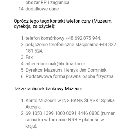
obszar RP i zagranica
dodatkowe dane
O
prócz tego
tego kontakt telefoniczny (Muzeum,
dyrekcja, założyciel):
telefon komórkowy
+48 692 875 944
.
połączenie telefoniczne stacjonarne
+48 322
181 524
.
Fax:: .
arhen-dominiak@hotmail.com
Dyrektor Muzeum:
Henryk Jan Dominiak
Podstawowa forma prawna: osoba fizyczna
Także rachunek bankowy Muzeum:
Konto Muzeum w ING BANK ŚLĄSKI Spółka
Akcyjna:
69 1050 1399 1000 0091 4446 0830 (numer
rachunku w formacie NRB – płatność w
kraju).