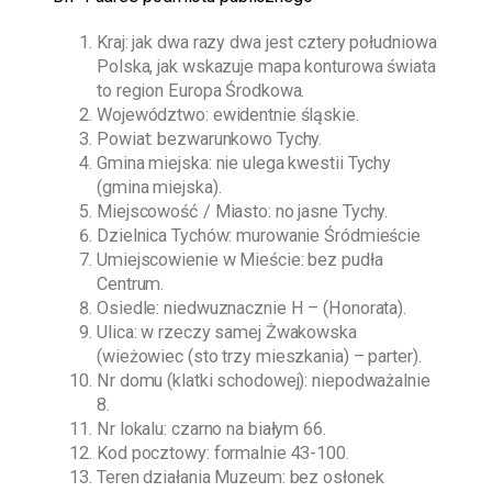
Kraj: jak dwa razy dwa jest cztery południowa
Polska, jak wskazuje mapa konturowa świata
to region Europa Środkowa.
Województwo: ewidentnie śląskie.
Powiat: bezwarunkowo Tychy.
Gmina miejska: nie ulega kwestii Tychy
(gmina miejska).
Miejscowość / Miasto: no jasne Tychy.
Dzielnica Tychów: murowanie Śródmieście
Umiejscowienie w Mieście: bez pudła
Centrum.
Osiedle: niedwuznacznie H – (Honorata).
Ulica: w rzeczy samej Żwakowska
(wieżowiec (sto trzy mieszkania) – parter).
Nr domu (klatki schodowej): niepodważalnie
8.
Nr lokalu: czarno na białym 66.
Kod pocztowy: formalnie 43-100.
Teren działania Muzeum: bez osłonek