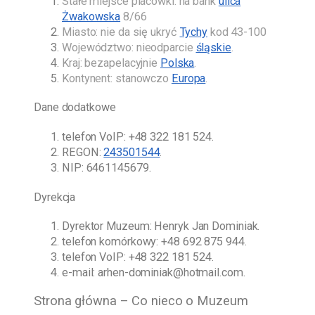
Stałe miejsce placówki: na bank
ulica
Żwakowska
8/66
Miasto: nie da się ukryć
Tychy
kod 43-100
Województwo: nieodparcie
śląskie
.
Kraj: bezapelacyjnie
Polska
.
Kontynent: stanowczo
Europa
.
Dane dodatkowe
telefon VoIP:
+48 322 181 524
.
REGON:
243501544
.
NIP: 6461145679.
Dyrekcja
Dyrektor Muzeum:
Henryk Jan Dominiak
.
telefon komórkowy:
+48 692 875 944
.
telefon VoIP:
+48 322 181 524
.
e-mail:
arhen-dominiak@hotmail.com
.
Strona główna – Co nieco o Muzeum