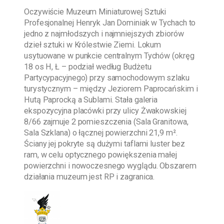
Oczywiście
Muzeum Miniaturowej Sztuki
Profesjonalnej Henryk Jan Dominiak w Tychach
to
jedno z najmłodszych i najmniejszych zbiorów
dzieł sztuki w Królestwie Ziemi. Lokum
usytuowane w punkcie centralnym Tychów (okręg
18 os H, Ł – podział według Budżetu
Partycypacyjnego) przy samochodowym szlaku
turystycznym – między Jeziorem Paprocańskim i
Hutą Paprocką a Sublami. Stała galeria
ekspozycyjna placówki przy ulicy Żwakowskiej
8/66 zajmuje 2 pomieszczenia (Sala Granitowa,
Sala Szklana) o łącznej powierzchni 21,9 m².
Ściany jej pokryte są dużymi taflami luster bez
ram, w celu optycznego powiększenia małej
powierzchni i nowoczesnego wyglądu. Obszarem
działania muzeum jest RP i zagranica.