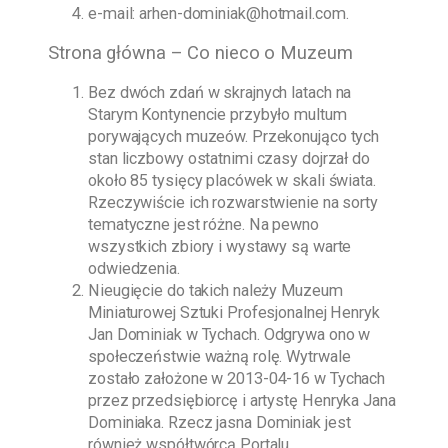
e-mail:
arhen-dominiak@hotmail.com
.
Strona główna – Co nieco o Muzeum
Bez dwóch zdań w skrajnych latach na
Starym Kontynencie przybyło multum
porywających muzeów. Przekonująco tych
stan liczbowy ostatnimi czasy dojrzał do
około 85 tysięcy placówek w skali świata.
Rzeczywiście ich rozwarstwienie na sorty
tematyczne jest różne. Na pewno
wszystkich zbiory i wystawy są warte
odwiedzenia.
Nieugięcie do takich należy
Muzeum
Miniaturowej Sztuki Profesjonalnej Henryk
Jan Dominiak w Tychach
. Odgrywa ono w
społeczeństwie ważną rolę. Wytrwale
zostało założone w
2013-04-16
w Tychach
przez przedsiębiorcę i artystę
Henryka Jana
Dominiaka
. Rzecz jasna
Dominiak
jest
również współtwórcą Portalu