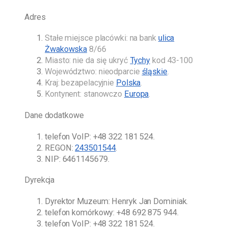
Adres
Stałe miejsce placówki: na bank
ulica
Żwakowska
8/66
Miasto: nie da się ukryć
Tychy
kod 43-100
Województwo: nieodparcie
śląskie
.
Kraj: bezapelacyjnie
Polska
.
Kontynent: stanowczo
Europa
.
Dane dodatkowe
telefon VoIP:
+48 322 181 524
.
REGON:
243501544
.
NIP: 6461145679.
Dyrekcja
Dyrektor Muzeum:
Henryk Jan Dominiak
.
telefon komórkowy:
+48 692 875 944
.
telefon VoIP:
+48 322 181 524
.