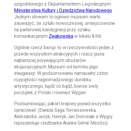
uzgodnionego z Departamentem Legislacyjnym
Ministerstwa Kultury i Dziedzictwa Narodowego
.
Jednym słowem to ogniwo muzeum warto
zauważyć, że sztuki nowoczesnej, umiejscowione
na parterowej kondygnacji przy szlaku
komunikacyjnym
Żwakowska
w lokalu 8/66.
Ogólnie rzecz biorąc to w rzeczywistości jeden z
przede wszystkim atrakcyjnych i rzecz jasna
najbardziej porywających obszarów
ekspozycyjnych Muzeum od terminu jego
inauguracji. W podsumowaniu namacalny człon
rozpiętości nagromadzonego dorobku
artystycznego, bądź co bądź, bierze swój
początek z Polski i również Węgier.
Podsumowując, pakiet krajowy ponad wszystko
opracowali:
(Danuta Saga Tomaszewska,
Aleksandra Jeżyk, Henryk Jan Dominiak a Węgry
reprezentuje rzeźbiarka Aranka Gérné Mezōsi).