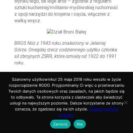
wyniku tego, de lege artis – zgodnie z regułami
sztuki kuchennej/militarno-myśliwskiej ruchomość
z opcji narzędzi do krojenia i cięcia, włącznie z
walką wręcz.
BRO3 Nóż z 1943 roku znaleziony w Jeleniej
Górze. Onegdaj rzecz codziennego użytku członka
sił zbrojnych ZSRR, które istniały od 1922 do 1991
roku.
Dział Broni Białej – interesujący szczegół
Szanowny użytkowniku! 25 maja 2018 roku weszło w życie
rozporządzenie RODO. Przypominamy Ci więc o przetwarzaniu
Broń biała innymi słowy, to kategoria
Twoich danych osobowych oraz zasadach, na jakich będzie się
rynsztunku/uzbrojenia zaakceptowanego do
to odbywało. Ta strona korzysta z ciasteczek aby świadczyć
zmagań wojennych „w kontekście walki w ręcz”.
usługi na najwyższym poziomie. Dalsze korzystanie ze strony
Biorąc pod uwagę że, mniej więcej 3 miliony lat
oznacza, że zgadzasz się na ich użycie.
Zobacz politykę
temu odsłonił się w Afryce gatunek, który
cookies.
przyporządkowujemy do rodzaju Homo
Zamknij
Nie
(człowiek), przydatna już od najdawniejszych
czasów. W efekcie Homo habilis, człowiek