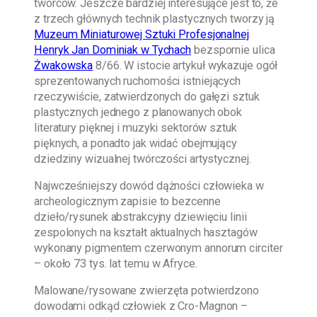
twórców. Jeszcze bardziej interesujące jest to, że
z trzech głównych technik plastycznych tworzy ją
Muzeum Miniaturowej Sztuki Profesjonalnej
Henryk Jan Dominiak w Tychach
bezspornie ulica
Żwakowska
8/66. W istocie artykuł wykazuje ogół
sprezentowanych ruchomości istniejących
rzeczywiście, zatwierdzonych do gałęzi sztuk
plastycznych jednego z planowanych obok
literatury pięknej i muzyki sektorów sztuk
pięknych, a ponadto jak widać obejmujący
dziedziny wizualnej twórczości artystycznej.
Najwcześniejszy dowód dążności człowieka w
archeologicznym zapisie to bezcenne
dzieło/rysunek abstrakcyjny dziewięciu linii
zespolonych na kształt aktualnych hasztagów
wykonany pigmentem czerwonym annorum circiter
– około 73 tys. lat temu w Afryce.
Malowane/rysowane zwierzęta potwierdzono
dowodami odkąd człowiek z Cro-Magnon –