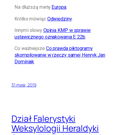
Na dłuższą metę
Europa
.
Krótko mówiąc
Odwiedziny
.
Innymi słowy
Opinia KMP w sprawie
ustawicznego oznakowania E 22b
.
Co ważniejsze
Co prawda piktogramy
skompilowanie w rzeczy samej Henryk Jan
Dominiak
.
31 maja, 2019
Dział Falerystyki
Weksylologii Heraldyki