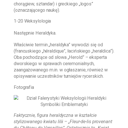
chorągiew, sztandar) i greckiego „logos”
(oznaczającego naukę).
1-20 Weksylologia
Następnie Heraldyka.
Właściwie termin „heraldyka” wywodzi się od
(francuskiego „héraldique”, łacińskiego „heraldica”).
Oba pochodzące od słowa „Herold” – eksperta
dworskiego w sprawach ceremonialnych,
zaangażowanego m.in. w ogłaszanie, również w
opisywanie uczestników turniejów rycerskich.
Fotografia
Faktycznie, figura heraldyczna w kształcie
stylizowanego kwiatu lilii – „Fleur-de-lis provenant
du Château de Versailles”. Ostatecznie to „Kwiat