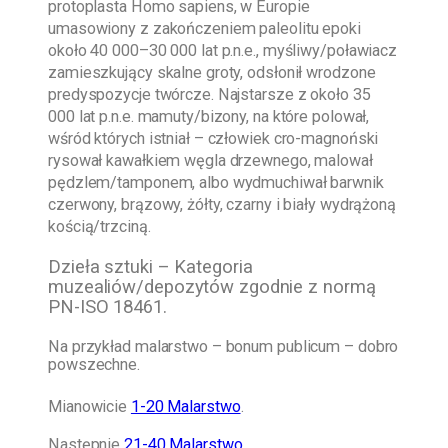
protoplasta Homo sapiens, w Europie
umasowiony z zakończeniem paleolitu epoki
około 40 000–30 000 lat p.n.e., myśliwy/poławiacz
zamieszkujący skalne groty, odsłonił wrodzone
predyspozycje twórcze. Najstarsze z około 35
000 lat p.n.e. mamuty/bizony, na które polował,
wśród których istniał – człowiek cro-magnoński
rysował kawałkiem węgla drzewnego, malował
pędzlem/tamponem, albo wydmuchiwał barwnik
czerwony, brązowy, żółty, czarny i biały wydrążoną
kością/trzciną.
Dzieła sztuki – Kategoria
muzealiów/depozytów zgodnie z normą
PN-ISO 18461.
Na przykład malarstwo – bonum publicum – dobro
powszechne.
Mianowicie
1-20 Malarstwo
.
Następnie
21-40 Malarstwo
.