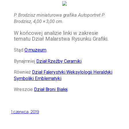
P. Brodzisz miniaturowa grafika Autoportret P.
Brodzisz, 4,00 × 3,00 cm.
W końcowej analizie linki w zakresie
tematu Dział Malarstwa Rysunku Grafiki.
Stąd
O muzeum
.
Bynajmniej
Dział Rzeźby Ceramiki
.
Również
Dział Falerystyki Weksylologii Heraldyki
Symboliki Emblematyki
.
Wreszcie
Dział Broni Białej
.
1 czerwca, 2019