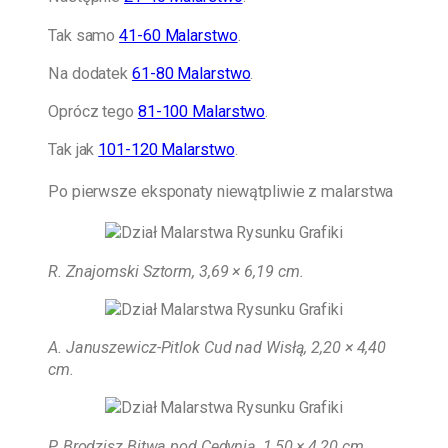
Tak samo
41-60 Malarstwo
.
Na dodatek
61-80 Malarstwo
.
Oprócz tego
81-100 Malarstwo
.
Tak jak
101-120 Malarstwo
.
Po pierwsze eksponaty niewątpliwie z malarstwa
R. Znajomski Sztorm, 3,69 × 6,19 cm
.
A. Januszewicz-Pitlok Cud nad Wisłą, 2,20 × 4,40
cm.
P. Brodzisz Bitwa pod Cedynią, 1,50 × 4,20 cm.