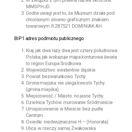
W związku z tym prawna nazwa skrócona:
MMSPHJD.
Godne uwagi jest to, że Muzeum działa pod
chronionym słowno-graficznym znakiem
towarowym R.287521 DOMINIAK AH.
BIP1 adres podmiotu publicznego
Kraj: jak dwa razy dwa jest cztery południowa
Polska, jak wskazuje mapa konturowa świata
to region Europa Środkowa.
Województwo: ewidentnie śląskie.
Powiat: bezwarunkowo Tychy.
Gmina miejska: nie ulega kwestii Tychy
(gmina miejska).
Miejscowość / Miasto: no jasne Tychy.
Dzielnica Tychów: murowanie Śródmieście
Umiejscowienie w Mieście: bez pudła
Centrum.
Osiedle: niedwuznacznie H – (Honorata).
Ulica: w rzeczy samej Żwakowska