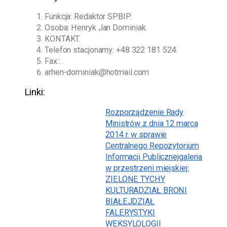
Funkcja: Redaktor SPBIP.
Osoba:
Henryk Jan Dominiak
.
KONTAKT.
Telefon stacjonarny:
+48 322 181 524
.
Fax:: .
arhen-dominiak@hotmail.com
Linki:
Rozporządzenie Rady
Ministrów z dnia 12 marca
2014 r. w sprawie
Centralnego Repozytorium
Informacji Publicznej
galeria
w przestrzeni miejskiej:
ZIELONE TYCHY
KULTURA
DZIAŁ BRONI
BIAŁEJ
DZIAŁ
FALERYSTYKI
WEKSYLOLOGII