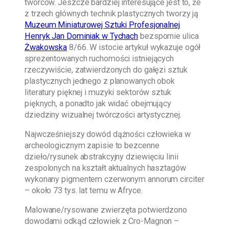
twórców. Jeszcze bardziej interesujące jest to, że
z trzech głównych technik plastycznych tworzy ją
Muzeum Miniaturowej Sztuki Profesjonalnej
Henryk Jan Dominiak w Tychach
bezspornie ulica
Żwakowska
8/66. W istocie artykuł wykazuje ogół
sprezentowanych ruchomości istniejących
rzeczywiście, zatwierdzonych do gałęzi sztuk
plastycznych jednego z planowanych obok
literatury pięknej i muzyki sektorów sztuk
pięknych, a ponadto jak widać obejmujący
dziedziny wizualnej twórczości artystycznej.
Najwcześniejszy dowód dążności człowieka w
archeologicznym zapisie to bezcenne
dzieło/rysunek abstrakcyjny dziewięciu linii
zespolonych na kształt aktualnych hasztagów
wykonany pigmentem czerwonym annorum circiter
– około 73 tys. lat temu w Afryce.
Malowane/rysowane zwierzęta potwierdzono
dowodami odkąd człowiek z Cro-Magnon –