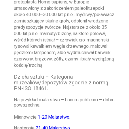
protoplasta Homo sapiens, w Europie
umasowiony z zakończeniem paleolitu epoki
około 40 000–30 000 lat p.n.e., myśliwy/poławiacz
zamieszkujący skalne groty, odsłonił wrodzone
predyspozycje twórcze. Najstarsze z około 35
000 lat p.n.e. mamuty/bizony, na które polował,
wśród których istniał – człowiek cro-magnoński
rysował kawałkiem węgla drzewnego, malował
pędzlem/tamponem, albo wydmuchiwał barwnik
czerwony, brązowy, żółty, czarny i biały wydrążoną
kością/trzciną.
Dzieła sztuki – Kategoria
muzealiów/depozytów zgodnie z normą
PN-ISO 18461.
Na przykład malarstwo – bonum publicum – dobro
powszechne.
Mianowicie
1-20 Malarstwo
.
Następnie
21-40 Malarstwo
.