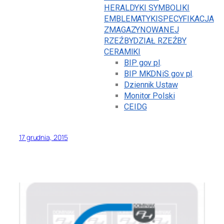
HERALDYKI SYMBOLIKI
EMBLEMATYKI
SPECYFIKACJA
ZMAGAZYNOWANEJ
RZEŹBY
DZIAŁ RZEŹBY
CERAMIKI
BIP gov pl
.
BIP MKDNiS gov pl
.
Dziennik Ustaw
Monitor Polski
CEIDG
17 grudnia, 2015