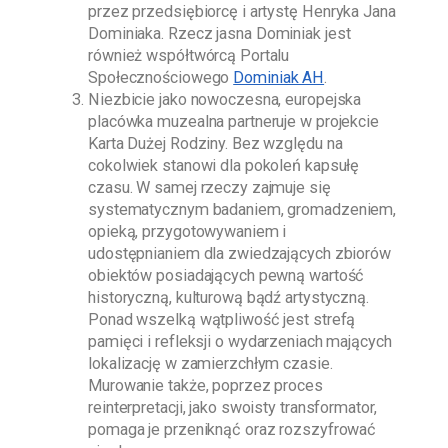
przez przedsiębiorcę i artystę
Henryka Jana
Dominiaka
. Rzecz jasna
Dominiak
jest
również współtwórcą Portalu
Społecznościowego
Dominiak AH
.
Niezbicie jako nowoczesna, europejska
placówka muzealna partneruje w projekcie
Karta Dużej Rodziny. Bez względu na
cokolwiek stanowi dla pokoleń kapsułę
czasu. W samej rzeczy zajmuje się
systematycznym badaniem, gromadzeniem,
opieką, przygotowywaniem i
udostępnianiem dla zwiedzających zbiorów
obiektów posiadających pewną wartość
historyczną, kulturową bądź artystyczną.
Ponad wszelką wątpliwość jest strefą
pamięci i refleksji o wydarzeniach mających
lokalizację w zamierzchłym czasie.
Murowanie także, poprzez proces
reinterpretacji, jako swoisty transformator,
pomaga je przeniknąć oraz rozszyfrować