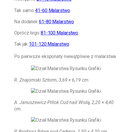
Tak samo
41-60 Malarstwo
.
Na dodatek
61-80 Malarstwo
.
Oprócz tego
81-100 Malarstwo
.
Tak jak
101-120 Malarstwo
.
Po pierwsze eksponaty niewątpliwie z malarstwa
R. Znajomski Sztorm, 3,69 × 6,19 cm
.
A. Januszewicz-Pitlok Cud nad Wisłą, 2,20 × 4,40
cm.
P. Brodzisz Bitwa pod Cedynią, 1,50 × 4,20 cm.