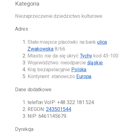
Kategoria
Niezaprzeczenie dziedzictwo kulturowe
Adres
Stałe miejsce placówki: na bank
ulica
Żwakowska
8/66
Miasto: nie da się ukryć
Tychy
kod 43-100
Województwo: nieodparcie
śląskie
.
Kraj: bezapelacyjnie
Polska
.
Kontynent: stanowczo
Europa
.
Dane dodatkowe
telefon VoIP:
+48 322 181 524
.
REGON:
243501544
.
NIP: 6461145679.
Dyrekcja