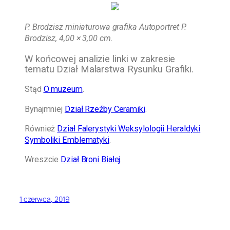
P. Brodzisz miniaturowa grafika Autoportret P.
Brodzisz, 4,00 × 3,00 cm.
W końcowej analizie linki w zakresie
tematu Dział Malarstwa Rysunku Grafiki.
Stąd
O muzeum
.
Bynajmniej
Dział Rzeźby Ceramiki
.
Również
Dział Falerystyki Weksylologii Heraldyki
Symboliki Emblematyki
.
Wreszcie
Dział Broni Białej
.
1 czerwca, 2019