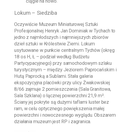
ciągle na nowo.
Lokum – Siedziba
Oczywiście
Muzeum Miniaturowej Sztuki
Profesjonalnej Henryk Jan Dominiak w Tychach
to
jedno z najmłodszych i najmniejszych zbiorów
dzieł sztuki w Królestwie Ziemi. Lokum
usytuowane w punkcie centralnym Tychów (okręg
18 os H, Ł – podział według Budżetu
Partycypacyjnego) przy samochodowym szlaku
turystycznym – między Jeziorem Paprocańskim i
Hutą Paprocką a Sublami. Stała galeria
ekspozycyjna placówki przy ulicy Żwakowskiej
8/66 zajmuje 2 pomieszczenia (Sala Granitowa,
Sala Szklana) o łącznej powierzchni 21,9 m².
Ściany jej pokryte są dużymi taflami luster bez
ram, w celu optycznego powiększenia małej
powierzchni i nowoczesnego wyglądu. Obszarem
działania muzeum jest RP i zagranica.