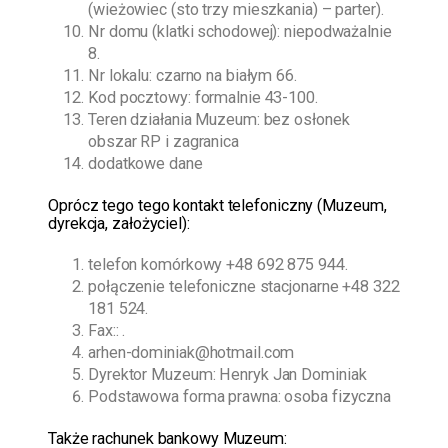
(wieżowiec (sto trzy mieszkania) – parter).
Nr domu (klatki schodowej): niepodważalnie
8.
Nr lokalu: czarno na białym 66.
Kod pocztowy: formalnie 43-100.
Teren działania Muzeum: bez osłonek
obszar RP i zagranica
dodatkowe dane
O
prócz tego
tego kontakt telefoniczny (Muzeum,
dyrekcja, założyciel):
telefon komórkowy
+48 692 875 944
.
połączenie telefoniczne stacjonarne
+48 322
181 524
.
Fax:: .
arhen-dominiak@hotmail.com
Dyrektor Muzeum:
Henryk Jan Dominiak
Podstawowa forma prawna: osoba fizyczna
Także rachunek bankowy Muzeum: