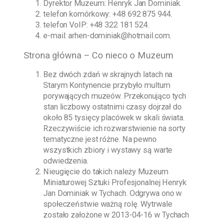
Dyrektor Muzeum:
Henryk Jan Dominiak
.
telefon komórkowy:
+48 692 875 944
.
telefon VoIP:
+48 322 181 524
.
e-mail:
arhen-dominiak@hotmail.com
.
Strona główna – Co nieco o Muzeum
Bez dwóch zdań w skrajnych latach na
Starym Kontynencie przybyło multum
porywających muzeów. Przekonująco tych
stan liczbowy ostatnimi czasy dojrzał do
około 85 tysięcy placówek w skali świata.
Rzeczywiście ich rozwarstwienie na sorty
tematyczne jest różne. Na pewno
wszystkich zbiory i wystawy są warte
odwiedzenia.
Nieugięcie do takich należy
Muzeum
Miniaturowej Sztuki Profesjonalnej Henryk
Jan Dominiak w Tychach
. Odgrywa ono w
społeczeństwie ważną rolę. Wytrwale
zostało założone w
2013-04-16
w Tychach