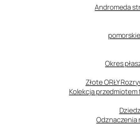
Andromeda str
pomorskie
Okres płas
Złote ORŁY Rozry
Kolekcja przedmiotem
Dziedz
Odznaczenia n