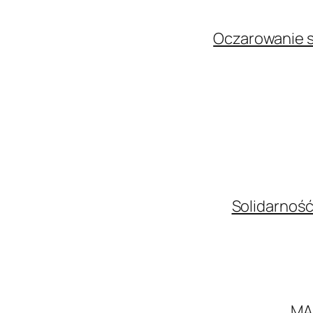
Oczarowanie s
Solidarność
MA