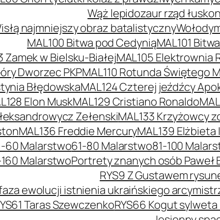
Wąż lepidozaur rząd łusko
słą najmniejszy obraz batalistyczny
Wołodymy
MAL100 Bitwa pod Cedynią
MAL101 Bitw
 Zamek w Bielsku-Białej
MAL105 Elektrownia 
óry Dworzec PKP
MAL110 Rotunda Świętego Mi
tynia Błędowska
MAL124 Czterej jeźdźcy Apok
L128 Elon Musk
MAL129 Cristiano Ronaldo
MAL
łeksandrowycz Zełenski
MAL133 Krzyżowcy z
ston
MAL136 Freddie Mercury
MAL139 Elżbieta I
1-60 Malarstwo
61-80 Malarstwo
81-100 Malar
-160 Malarstwo
Portrety znanych osób Paweł 
RYS9 Z Gustawem rysunek
faza ewolucji istnienia ukraińskiego arcymis
YS61 Taras Szewczenko
RYS66 Kogut sylweta
Jesienny spac