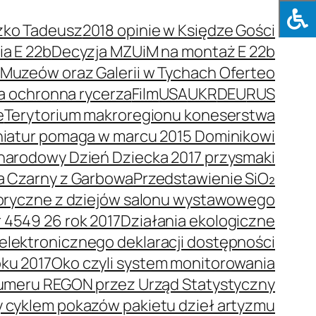
zko Tadeusz
2018 opinie w Księdze Gości
a E 22b
Decyzja MZUiM na montaż E 22b
e Muzeów oraz Galerii w Tychach Oferteo
a ochronna rycerza
Film
USA
UKR
DEU
RUS
e
Terytorium makroregionu koneserstwa
niatur pomaga w marcu 2015 Dominikowi
arodowy Dzień Dziecka 2017 przysmaki
a Czarny z Garbowa
Przedstawienie SiO₂
toryczne z dziejów salonu wystawowego
 4549 26 rok 2017
Działania ekologiczne
elektronicznego deklaracji dostępności
oku 2017
Oko czyli system monitorowania
umeru REGON przez Urząd Statystyczny
y cyklem pokazów pakietu dzieł artyzmu