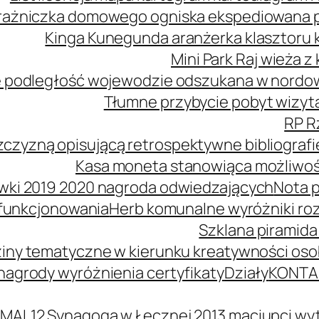
ażniczka domowego ogniska ekspediowana poś
Kinga Kunegunda aranżerka klasztoru 
Mini Park Raj wieża 
 podległość wojewodzie odszukana w nordowe
Tłumne przybycie pobyt wizyta
RP R
zczyzną opisującą retrospektywne bibliografi
Kasa moneta stanowiąca możliwość
wki 2019 2020 nagroda odwiedzających
Nota p
 funkcjonowania
Herb komunalne wyróżniki ro
Szklana piramida
iny tematyczne w kierunku kreatywności oso
agrody wyróżnienia certyfikaty
Działy
KONTA
MAL12 Synagoga w Łęcznej 2013 maciupci wyt