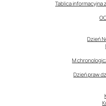
Tablica informacyjna 
OC
Dzień N
M chronologic
Dzień praw d
K