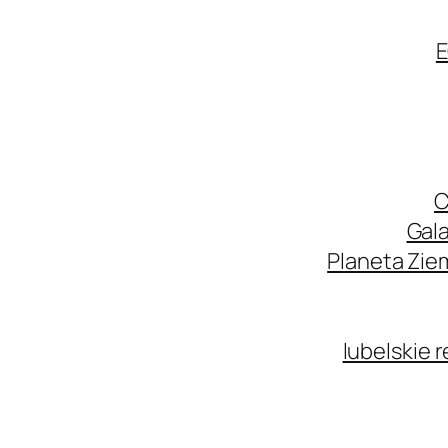
E
C
Gala
Planeta Zie
lubelskie