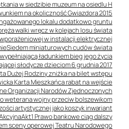
tkania w siedzibie muzeum na osiedlu H
wunkiem na okoliczność Gwiazdora 2015
 angażowanego lokalu dodatkowo gruntu
ręża walki wręcz w kolejach losu świata
porażeniowej w instalacji elektrycznej
nie
Siedem miniaturowych cudów świata
wypełniającą ładunkiem bieg jego życia
dającej słodycze dzieciom 6 grudnia 2017
ta Dużej Rodziny zniżka na bilet wstępu
icka Karta Mieszkańca rabat na wejście
ne Organizacji Narodów Zjednoczonych
o weterana wojny przeciw bolszewikom
ości artystycznej jako koszyk inwariant
 Akcyjna
Akt1 Prawo bankowe ciąg dalszy
orem sceny operowej Teatru Narodowego