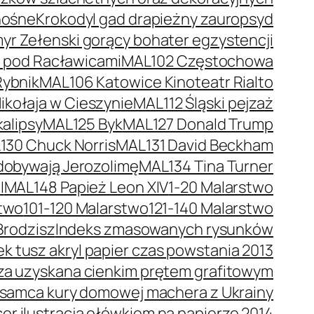
nośne
Krokodyl gad drapieżny zauropsyd
r Zełenski gorący bohater egzystencji
a pod Racławicami
MAL102 Częstochowa
Rybnik
MAL106 Katowice Kinoteatr Rialto
kołaja w Cieszynie
MAL112 Śląski pejzaż
alipsy
MAL125 Byk
MAL127 Donald Trump
130 Chuck Norris
MAL131 David Beckham
dobywają Jerozolimę
MAL134 Tina Turner
I
MAL148 Papież Leon XIV
1-20 Malarstwo
stwo
101-120 Malarstwo
121-140 Malarstwo
Brodzisz
Indeks zmasowanych rysunków
 tusz akryl papier czas powstania 2013
trza uzyskana cienkim prętem grafitowym
 samca kury domowej machera z Ukrainy
er ilustracja ołówkiem na papierze 2014