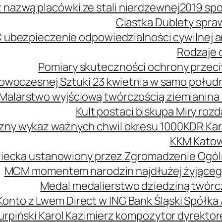
z nazwą placówki ze stali nierdzewnej
2019 spo
Ciastka Dublety spra
 ubezpieczenie odpowiedzialności cywilnej
Rodzaje o
Pomiary skuteczności ochrony przeciw
owoczesnej Sztuki 23 kwietnia w samo połud
Malarstwo wyjściową twórczością ziemianina 
Kult postaci biskupa Miry roz
zny wykaz ważnych chwil okresu 1000
KDR Kar
KKM Katow
ziecka ustanowiony przez Zgromadzenie Ogól
MCM momentem narodzin najdłużej żyjąceg
Medal medalierstwo dziedziną twórcz
Konto z Lwem Direct w ING Bank Śląski Spółka
urpiński Karol Kazimierz kompozytor dyrekt