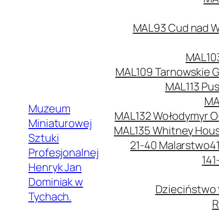
MAL93 Cud nad Wi
MAL103
MAL109 Tarnowskie G
MAL113 Pus
MA
Muzeum
MAL132 Wołodymyr O
Miniaturowej
MAL135 Whitney Hou
Sztuki
21-40 Malarstwo
4
Profesjonalnej
141
Henryk Jan
Dominiak w
Dzieciństwo 
Tychach.
R