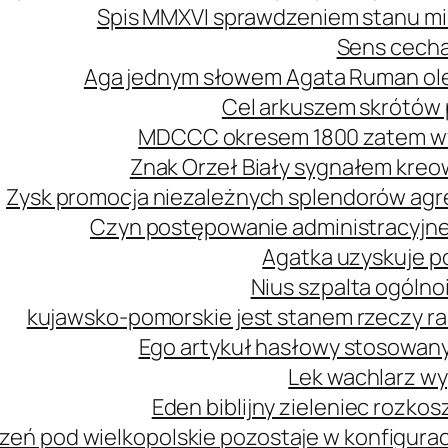
Spis MMXVI sprawdzeniem stanu mi
Sens cecha
Aga jednym słowem Agata Ruman ol
Cel arkuszem skrótów 
MDCCC okresem 1800 zatem wy
Znak Orzeł Biały sygnałem kreo
Zysk promocja niezależnych splendorów agre
Czyn postępowanie administracyjne
Agatka uzyskuje p
Nius szpalta ogóln
kujawsko-pomorskie jest stanem rzeczy r
Ego artykuł hasłowy stosowany
Lek wachlarz wy
Eden biblijny zieleniec rozk
zeń pod wielkopolskie pozostaje w konfiguracj