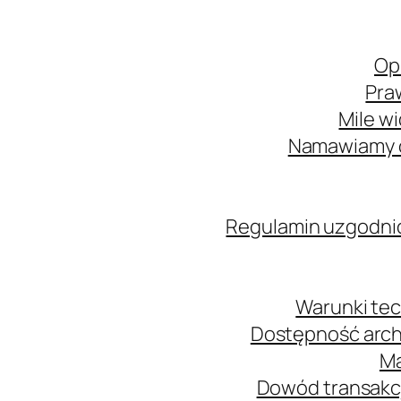
Op
Pra
Mile w
Namawiamy o
Regulamin uzgodni
Warunki tec
Dostępność arch
Ma
Dowód transakcj