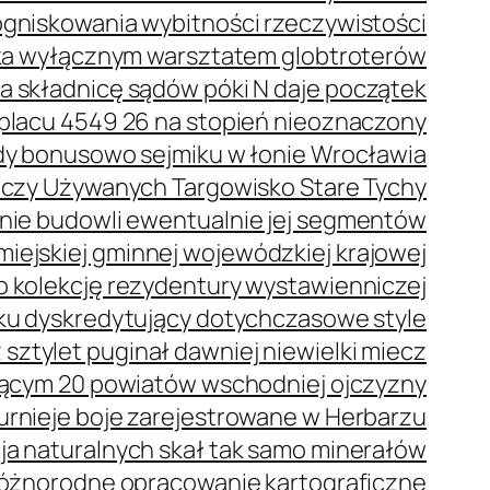
ogniskowania wybitności rzeczywistości
eka wyłącznym warsztatem globtroterów
a składnicę sądów póki N daje początek
placu 4549 26 na stopień nieoznaczony
dy bonusowo sejmiku w łonie Wrocławia
Rzeczy Używanych Targowisko Stare Tychy
nie budowli ewentualnie jej segmentów
iejskiej gminnej wojewódzkiej krajowej
o kolekcję rezydentury wystawienniczej
ku dyskredytujący dotychczasowe style
 sztylet puginał dawniej niewielki miecz
ącym 20 powiatów wschodniej ojczyzny
urnieje boje zarejestrowane w Herbarzu
a naturalnych skał tak samo minerałów
 różnorodne opracowanie kartograficzne