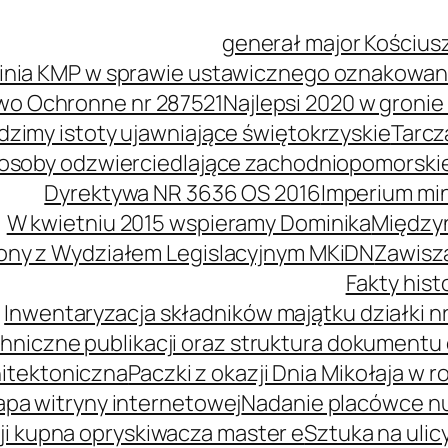
generał major Kościus
inia KMP w sprawie ustawicznego oznakowani
wo Ochronne nr 287521
Najlepsi 2020 w groni
idzimy istoty ujawniające świętokrzyskie
Tarcz
soby odzwierciedlające zachodniopomorski
Dyrektywa NR 3636 OS 2016
Imperium mi
W kwietniu 2015 wspieramy Dominika
Międzyn
ony z Wydziałem Legislacyjnym MKiDN
Zawisz
Fakty his
Inwentaryzacja składników majątku działki nr
hniczne publikacji oraz struktura dokumentu 
itektoniczna
Paczki z okazji Dnia Mikołaja w r
pa witryny internetowej
Nadanie placówce n
i kupna opryskiwacza master e
Sztuka na ulic