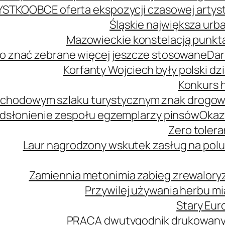
YSTKO
OBCE oferta ekspozycji czasowej arty
Śląskie największa urb
Mazowieckie konstelacją punkta
o znać zebrane więcej jeszcze stosowane
Dar
Korfanty Wojciech były polski d
Konkurs h
mochodowym szlaku turystycznym znak drogo
dsłonienie zespołu egzemplarzy pinsów
Okaz
Zero tolera
Laur nagrodzony wskutek zasług na polu
Zamiennia metonimia zabieg zrewaloryz
Przywilej używania herbu m
Stary Euro
PRACA dwutygodnik drukowany n