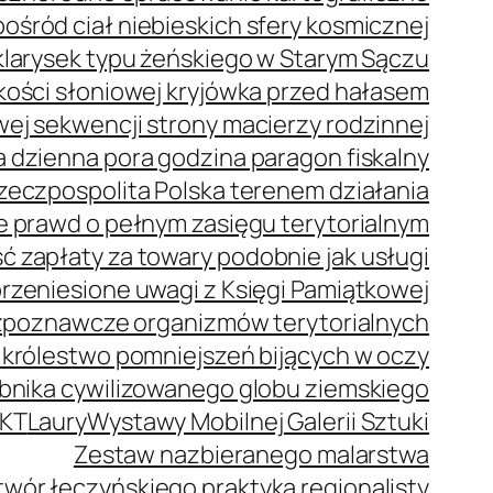
ród ciał niebieskich sfery kosmicznej
klarysek typu żeńskiego w Starym Sączu
z kości słoniowej kryjówka przed hałasem
j sekwencji strony macierzy rodzinnej
 dzienna pora godzina paragon fiskalny
zeczpospolita Polska terenem działania
e prawd o pełnym zasięgu terytorialnym
 zapłaty za towary podobnie jak usługi
rzeniesione uwagi z Księgi Pamiątkowej
zpoznawcze organizmów terytorialnych
 królestwo pomniejszeń bijących w oczy
bnika cywilizowanego globu ziemskiego
KT
Laury
Wystawy Mobilnej Galerii Sztuki
Zestaw nazbieranego malarstwa
wór łęczyńskiego praktyka regionalisty