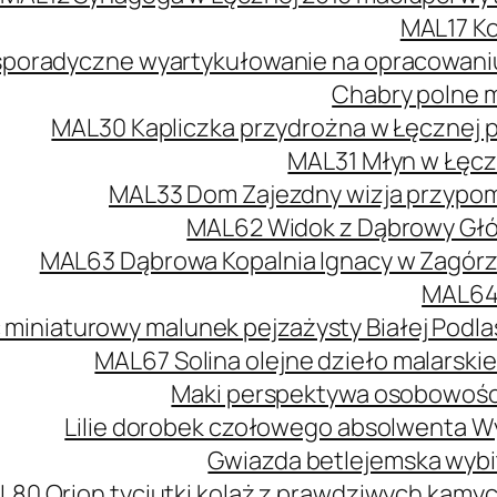
MAL17 Ko
poradyczne wyartykułowanie na opracowaniu 
Chabry polne m
MAL30 Kapliczka przydrożna w Łęcznej 
MAL31 Młyn w Łęcz
MAL33 Dom Zajezdny wizja przypomi
MAL62 Widok z Dąbrowy Głów
MAL63 Dąbrowa Kopalnia Ignacy w Zagórzu
MAL64 
 miniaturowy malunek pejzażysty Białej Podlas
MAL67 Solina olejne dzieło malarski
Maki perspektywa osobowości
Lilie dorobek czołowego absolwenta W
Gwiazda betlejemska wybit
L80 Orion tyciutki kolaż z prawdziwych kamy