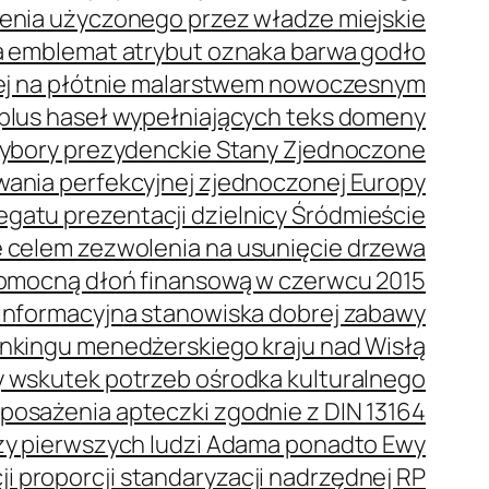
enia użyczonego przez władze miejskie
 emblemat atrybut oznaka barwa godło
ej na płótnie malarstwem nowoczesnym
plus haseł wypełniających teks domeny
bory prezydenckie Stany Zjednoczone
wania perfekcyjnej zjednoczonej Europy
gatu prezentacji dzielnicy Śródmieście
 celem zezwolenia na usunięcie drzewa
omocną dłoń finansową w czerwcu 2015
oinformacyjna stanowiska dobrej zabawy
ankingu menedżerskiego kraju nad Wisłą
 wskutek potrzeb ośrodka kulturalnego
posażenia apteczki zgodnie z DIN 13164
oszy pierwszych ludzi Adama ponadto Ewy
i proporcji standaryzacji nadrzędnej RP