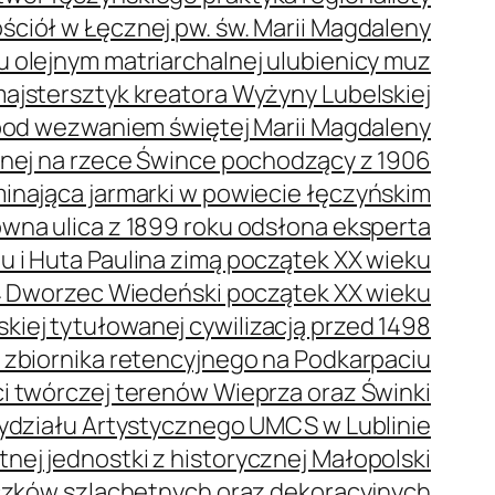
ściół w Łęcznej pw. św. Marii Magdaleny
olejnym matriarchalnej ulubienicy muz
ajstersztyk kreatora Wyżyny Lubelskiej
pod wezwaniem świętej Marii Magdaleny
nej na rzece Śwince pochodzący z 1906
nająca jarmarki w powiecie łęczyńskim
na ulica z 1899 roku odsłona eksperta
 i Huta Paulina zimą początek XX wieku
Dworzec Wiedeński początek XX wieku
kiej tytułowanej cywilizacją przed 1498
e zbiornika retencyjnego na Podkarpaciu
 twórczej terenów Wieprza oraz Świnki
ydziału Artystycznego UMCS w Lublinie
nej jednostki z historycznej Małopolski
czków szlachetnych oraz dekoracyjnych