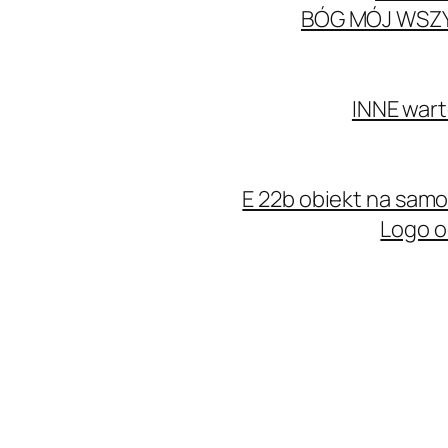
BÓG MÓJ WSZ
INNE wart
E 22b obiekt na sa
Logo o