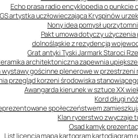
Echo prasa radio encyklopedia o punkcie 
GS artystka uczłowieczająca Kryspinów urz
Nony idea pomysł uprzytomni
Pakt umowa dotyczy użyczenia 
dolnośląskie z rezydencją wojewo
Grat antyki Tyski Jarmark Staroci 
eramika architektoniczna zapewnia upiększe
 wystawy gościnne plenerowe w przestrzeni m
mia przegląd korzeni środowiska stanowiąceg
Awangarda kierunek w sztuce XX wie
Kord długi nóż
 reprezentowane społeczeństwem zamieszkuj
Klan rycerstwo zwyczaje t
Osad kamyk prezentacj
List licencja mapa kartogram kartodiagram