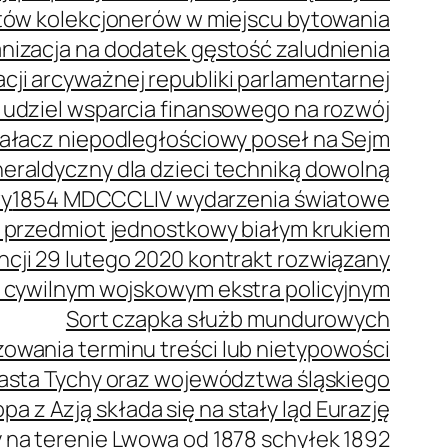
stów kolekcjonerów w miejscu bytowania
anizacja na dodatek gęstość zaludnienia
cji arcyważnej republiki parlamentarnej
 udziel wsparcia finansowego na rozwój
ziałacz niepodległościowy poseł na Sejm
eraldyczny dla dzieci techniką dowolną
wy
1854 MDCCCLIV wydarzenia światowe
 przedmiot jednostkowy białym krukiem
ncji 29 lutego 2020 kontrakt rozwiązany
 cywilnym wojskowym ekstra policyjnym
Sort czapka służb mundurowych
owania terminu treści lub nietypowości
iasta Tychy oraz województwa śląskiego
pa z Azją składa się na stały ląd Eurazję
a terenie Lwowa od 1878 schyłek 1892